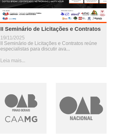
II Seminário de Licitações e Contratos
19/11/2025
II Seminário de Licitações e Contratos reúne
especialistas para discutir ava...
Leia mais...