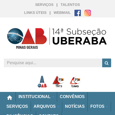
SERVIÇOS
|
TALENTOS
LINKS ÚTEIS
|
WEBMAIL
home
INSTITUCIONAL
CONVÊNIOS
SERVIÇOS
ARQUIVOS
NOTÍCIAS
FOTOS