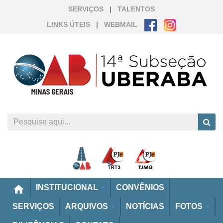
SERVIÇOS
|
TALENTOS
LINKS ÚTEIS
|
WEBMAIL
home
INSTITUCIONAL
CONVÊNIOS
SERVIÇOS
ARQUIVOS
NOTÍCIAS
FOTOS