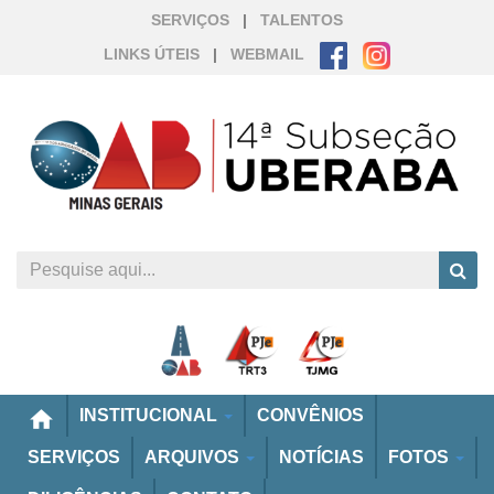
SERVIÇOS
|
TALENTOS
LINKS ÚTEIS
|
WEBMAIL
home
INSTITUCIONAL
CONVÊNIOS
SERVIÇOS
ARQUIVOS
NOTÍCIAS
FOTOS