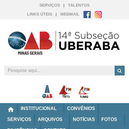
SERVIÇOS
|
TALENTOS
LINKS ÚTEIS
|
WEBMAIL
home
INSTITUCIONAL
CONVÊNIOS
SERVIÇOS
ARQUIVOS
NOTÍCIAS
FOTOS